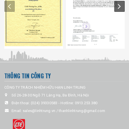
THÔNG TIN CÔNG TY
CÔNG TY TRÁCH NHIỆM HỮU HẠN LINH TRUNG
Số 26-28-30 Ngõ 71 Láng Hạ, Ba Đình, Hà Nội
Điện thoại:
(024) 39330583
-
Hotline: 0913.253.380
Email:
sales@linhtrung.vn / thanhlinhtrung@gmail.com