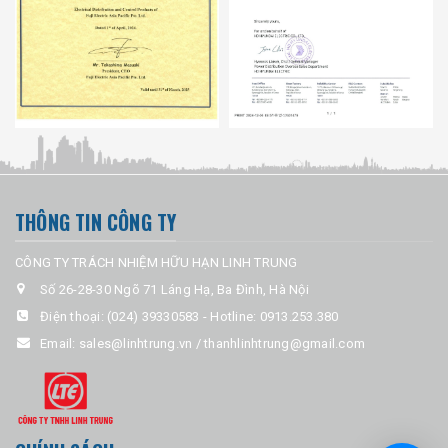
THÔNG TIN CÔNG TY
CÔNG TY TRÁCH NHIỆM HỮU HẠN LINH TRUNG
Số 26-28-30 Ngõ 71 Láng Hạ, Ba Đình, Hà Nội
Điện thoại:
(024) 39330583
-
Hotline: 0913.253.380
Email:
sales@linhtrung.vn / thanhlinhtrung@gmail.com