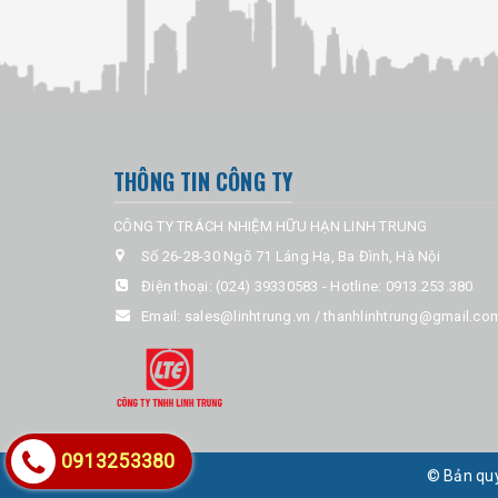
THÔNG TIN CÔNG TY
CÔNG TY TRÁCH NHIỆM HỮU HẠN LINH TRUNG
Số 26-28-30 Ngõ 71 Láng Hạ, Ba Đình, Hà Nội
Điện thoại:
(024) 39330583
-
Hotline: 0913.253.380
Email:
sales@linhtrung.vn / thanhlinhtrung@gmail.co
0913253380
© Bản qu