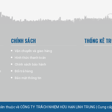
CHÍNH SÁCH
THỐNG KÊ TR
Vận chuyển và giao hàng
Hình thức thanh toán
Chính sách bảo hành
m
Đổi trả hàng
Bảo mật thông tin
yền thuộc về CÔNG TY TRÁCH NHIỆM HỮU HẠN LINH TRUNG
|
Cung cấ