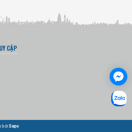
UY CẬP
p bởi
Sapo