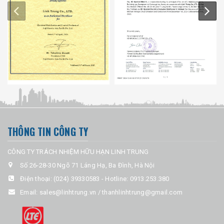
THÔNG TIN CÔNG TY
CÔNG TY TRÁCH NHIỆM HỮU HẠN LINH TRUNG
Số 26-28-30 Ngõ 71 Láng Hạ, Ba Đình, Hà Nội
Điện thoại:
(024) 39330583
-
Hotline: 0913.253.380
Email:
sales@linhtrung.vn / thanhlinhtrung@gmail.com